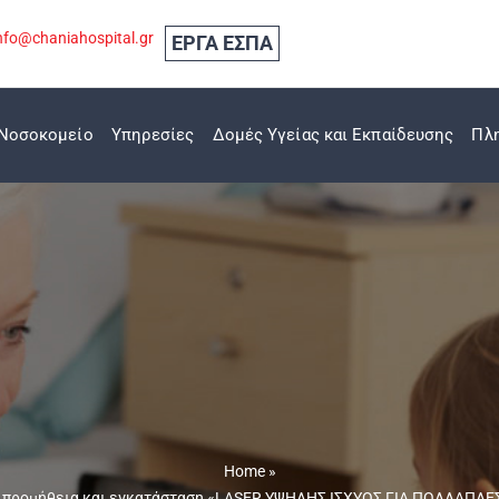
nfo@chaniahospital.gr
ΕΡΓΑ ΕΣΠΑ
Νοσοκομείο
Υπηρεσίες
Δομές Υγείας και Εκπαίδευσης
Πλ
Home
»
την προμήθεια και εγκατάσταση «LASER ΥΨΗΛΗΣ ΙΣΧΥΟΣ ΓΙΑ ΠΟΛΛΑΠΛ