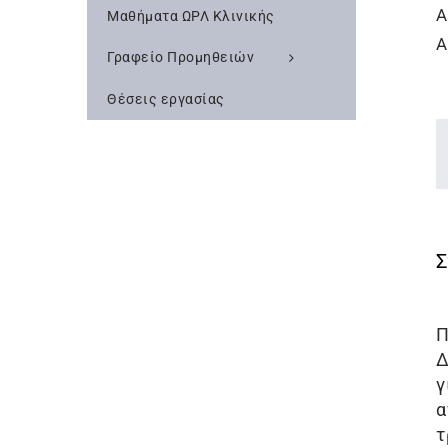
Α
Μαθήματα ΩΡΛ Κλινικής
Α
Γραφείο Προμηθειών
Θέσεις εργασίας
Π
Δ
γ
α
τ