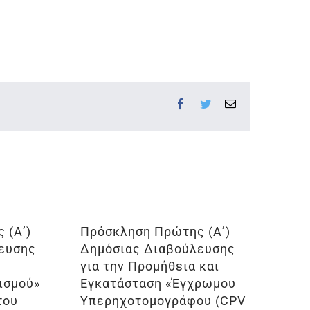
Facebook
Twitter
Email
 (Α’)
Πρόσκληση Πρώτης (Α’)
ευσης
Δημόσιας Διαβούλευσης
για την Προμήθεια και
ισμού»
Εγκατάσταση «Έγχρωμου
του
Υπερηχοτομογράφου (CPV