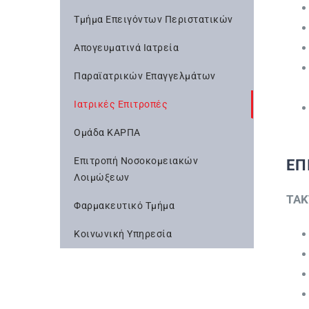
Τμήμα Επειγόντων Περιστατικών
Απογευματινά Ιατρεία
Παραϊατρικών Επαγγελμάτων
Ιατρικές Επιτροπές
Ομάδα ΚΑΡΠΑ
Επιτροπή Νοσοκομειακών
ΕΠ
Λοιμώξεων
ΤΑΚ
Φαρμακευτικό Τμήμα
Κοινωνική Υπηρεσία