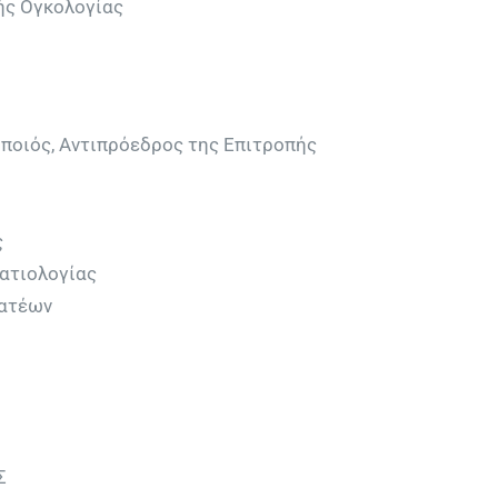
ής Ογκολογίας
ποιός, Αντιπρόεδρος της Επιτροπής
ς
ματιολογίας
ματέων
Σ