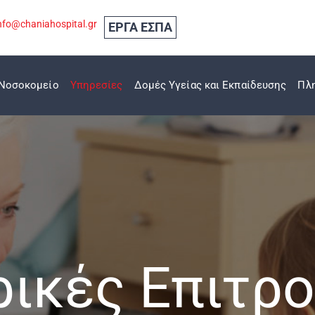
nfo@chaniahospital.gr
ΕΡΓΑ ΕΣΠΑ
Νοσοκομείο
Υπηρεσίες
Δομές Υγείας και Εκπαίδευσης
Πλ
ρικές Επιτρ