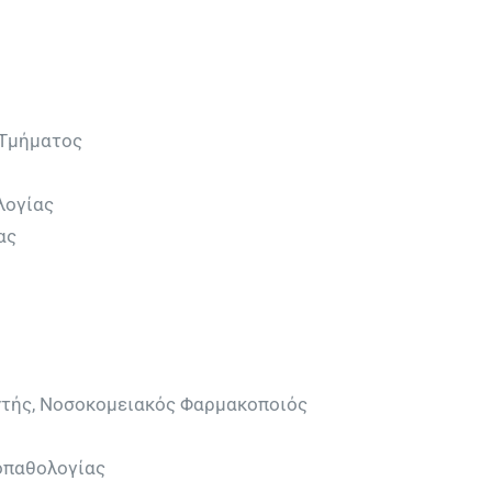
 Τμήματος
λογίας
ας
τής, Νοσοκομειακός Φαρμακοποιός
ιοπαθολογίας