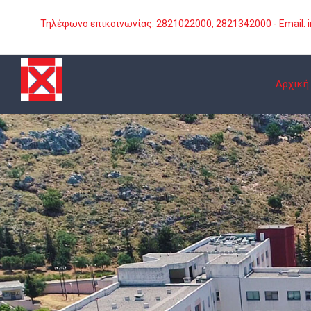
Skip
Τηλέφωνο επικοινωνίας: 2821022000, 2821342000 - Email: i
to
content
Αρχική