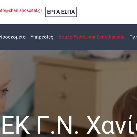
nfo@chaniahospital.gr
ΕΡΓΑ ΕΣΠΑ
Νοσοκομείο
Υπηρεσίες
Δομές Υγείας και Εκπαίδευσης
Πλ
ΕΚ Γ.Ν. Χαν