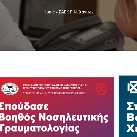
Home
»
ΣΑΕΚ Γ.Ν. Χανίων