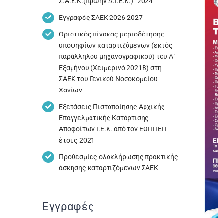
Σ.Α.Ε.Κ.(πρώην Δ.Ι.Ε.Κ.)” 2024
Εγγραφές ΣΑΕΚ 2026-2027
Οριστικός πίνακας μοριοδότησης
υποψηφίων καταρτιζόμενων (εκτός
παράλληλου μηχανογραφικού) του Α΄
Εξαμήνου (Χειμερινό 2021Β) στη
ΣΑΕΚ του Γενικού Νοσοκομείου
Χανίων
Εξετάσεις Πιστοποίησης Αρχικής
Επαγγελματικής Κατάρτισης
Αποφοίτων Ι.Ε.Κ. από τον ΕΟΠΠΕΠ
έτους 2021
Προθεσμίες ολοκλήρωσης πρακτικής
άσκησης καταρτιζόμενων ΣΑΕΚ
Εγγραφές