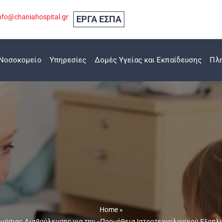
nfo@chaniahospital.gr
ΕΡΓΑ ΕΣΠΑ
Νοσοκομείο
Υπηρεσίες
Δομές Υγείας και Εκπαίδευσης
Πλ
Home
»
όσιας Διαβούλευσης για την «Προμήθεια Ιατροτεχνολογικού Εξοπλισμ