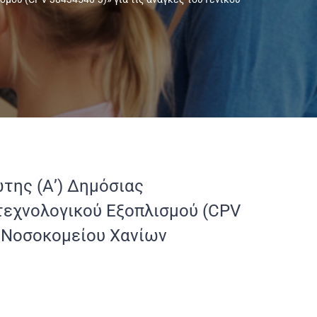
ης (Α’) Δημόσιας
τεχνολογικού Εξοπλισμού (CPV
ού Νοσοκομείου Χανίων