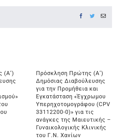
Facebook
Twitter
Email
 (Α’)
Πρόσκληση Πρώτης (Α’)
ευσης
Δημόσιας Διαβούλευσης
για την Προμήθεια και
ισμού»
Εγκατάσταση «Έγχρωμου
του
Υπερηχοτομογράφου (CPV
ίου
33112200-0)» για τις
ανάγκες της Μαιευτικής –
Γυναικολογικής Κλινικής
του Γ.Ν. Χανίων