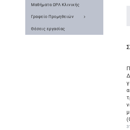
Μαθήματα ΩΡΛ Κλινικής
Γραφείο Προμηθειών
Θέσεις εργασίας
Π
Δ
γ
α
τ
ν
μ
(
3