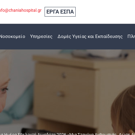
nfo@chaniahospital.gr
ΕΡΓΑ ΕΣΠΑ
Νοσοκομείο
Υπηρεσίες
Δομές Υγείας και Εκπαίδευσης
Πλ
α Ημέρα Εθελοντή Αιμοδότη 2026 «Μια Σταγόνα Ανθρωπιάς. Δώσε Α