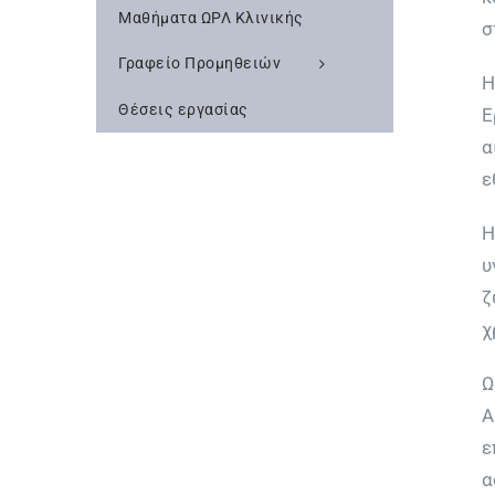
Μαθήματα ΩΡΛ Κλινικής
σ
Γραφείο Προμηθειών
Η
Θέσεις εργασίας
Ε
α
ε
Η
υ
ζ
χ
Ω
Α
ε
α