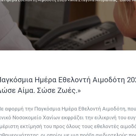
Παγκόσμια Ημέρα Εθελοντή Αιμοδότη 20
Δώσε Αίμα. Σώσε Ζωές.»
ε αφορμή την Παγκόσμια Ημέρα Εθελοντή Αιμοδότη, που ε
ενικό Νοσοκομείο Χανίων εκφράζει την ειλικρινή του ευ
μέριστη εκτίμησή του προς όλους τους εθελοντές αιμοδ
αθημερινότητας, οι οποίοι με μια πράξη ανιδιοτελούς π