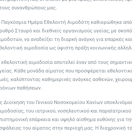
τους συνανθρώπους μας.
 Παγκόσμια Ημέρα Εθελοντή Αιμοδότη καθιερώθηκε από 
ρυθρό Σταυρό και διεθνείς οργανισμούς υγείας, με σκοπ
ιμοδοτών, να αναδείξει τη διαρκή ανάγκη για επαρκές κα
θελοντική αιμοδοσία ως ύψιστη πράξη κοινωνικής αλληλ
 εθελοντική αιμοδοσία αποτελεί έναν από τους σημαντι
γείας. Κάθε μονάδα αίματος που προσφέρεται εθελοντικά
ωές, καλύπτοντας καθημερινές ανάγκες ασθενών, χειρου
ρόνιων παθήσεων.
ς Διοίκηση του Γενικού Νοσοκομείου Χανίων υποκλινόμα
ιμοδοσίας, του ιατρικού, νοσηλευτικού και παραϊατρικού
πιστημονική επάρκεια και υψηλό αίσθημα ευθύνης για τη
σφάλειας του αίματος στην περιοχή μας. Η διαχρονική τ