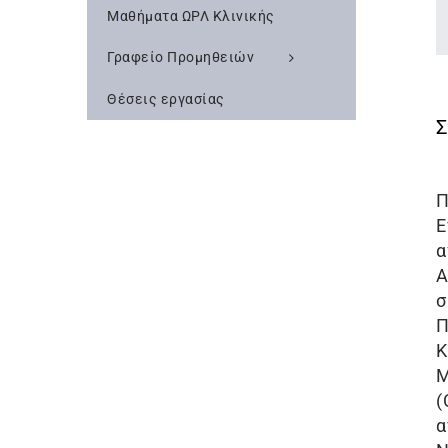
Μαθήματα ΩΡΛ Κλινικής
Γραφείο Προμηθειών
Θέσεις εργασίας
Π
Ε
α
Α
σ
Π
Κ
Μ
(
α