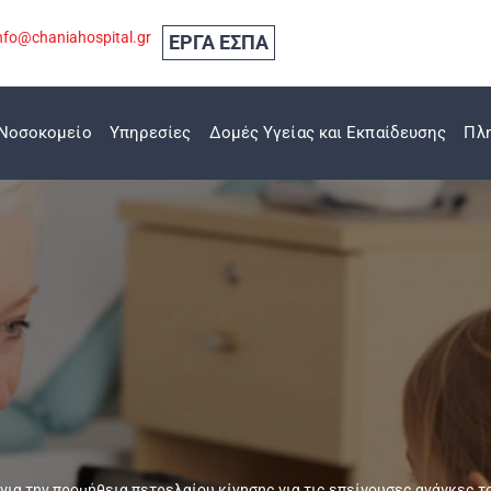
nfo@chaniahospital.gr
ΕΡΓΑ ΕΣΠΑ
Νοσοκομείο
Υπηρεσίες
Δομές Υγείας και Εκπαίδευσης
Πλ
για την προμήθεια πετρελαίου κίνησης για τις επείγουσες ανάγκες 