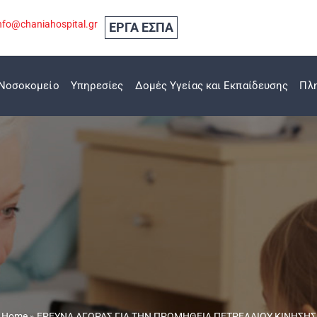
nfo@chaniahospital.gr
ΕΡΓΑ ΕΣΠΑ
Νοσοκομείο
Υπηρεσίες
Δομές Υγείας και Εκπαίδευσης
Πλ
Home
»
ΕΡΕΥΝΑ ΑΓΟΡΑΣ ΓΙΑ ΤΗΝ ΠΡΟΜΗΘΕΙΑ ΠΕΤΡΕΛΑΙΟΥ ΚΙΝΗΣΗΣ