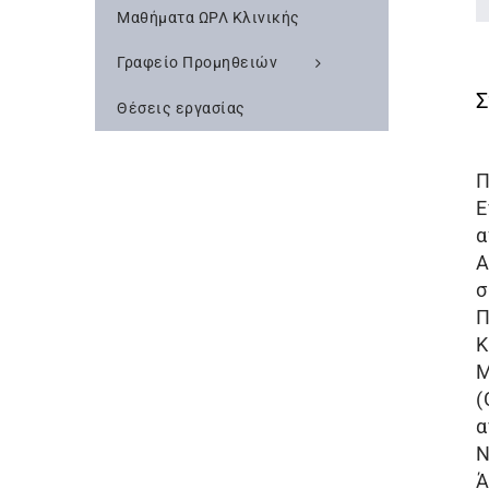
Μαθήματα ΩΡΛ Κλινικής
Γραφείο Προμηθειών
Θέσεις εργασίας
Π
Ε
α
Α
σ
Π
Κ
Μ
(
α
Ν
Ά