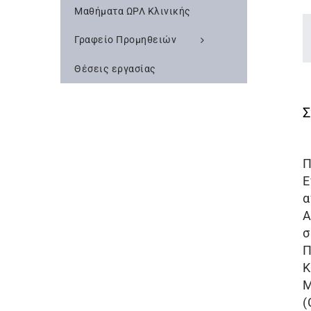
Μαθήματα ΩΡΛ Κλινικής
Γραφείο Προμηθειών
Θέσεις εργασίας
Π
Ε
α
Α
σ
Π
Κ
Μ
(