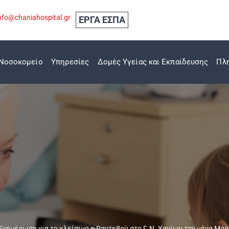
nfo@chaniahospital.gr
ΕΡΓΑ ΕΣΠΑ
Νοσοκομείο
Υπηρεσίες
Δομές Υγείας και Εκπαίδευσης
Πλ
Ενημέρωση για το κλείσιμο e-Ραντεβού στο Γ.Ν. Χανίων τον μήνα Μάρ