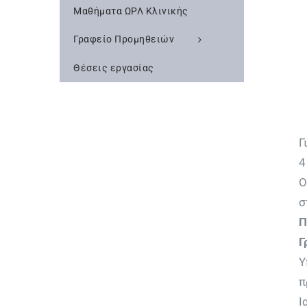
Μαθήματα ΩΡΛ Κλινικής
Γραφείο Προμηθειών
Θέσεις εργασίας
Γ
4
Ο
σ
Π
Γ
Υ
π
Ι