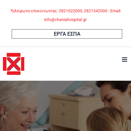
Skip
Τηλέφωνο επικοινωνίας: 2821022000, 2821342000 - Email:
to
info@chaniahospital.gr
content
ΕΡΓΑ ΕΣΠΑ