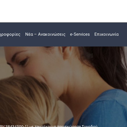
ηροφορίες
Νέα – Ανακοινώσεις
e-Services
Επικοινωνία
V 38434500-1) με ταυτόχρονη παραχώρηση Συνοδού