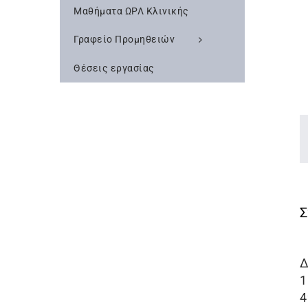
Μαθήματα ΩΡΛ Κλινικής
Γραφείο Προμηθειών
Θέσεις εργασίας
Δ
1
4