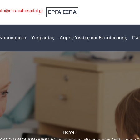
nfo@chaniahospital.gr
ΕΡΓΑ ΕΣΠΑ
Νοσοκομείο
Υπηρεσίες
Δομές Υγείας και Εκπαίδευσης
Πλ
Home
»
ΝΩ ΤΩΝ ΟΡΙΩΝ (ΔΙΕΘΝΗΣ) προμήθειας «Βιοχημικών Αναλυτών» (CP