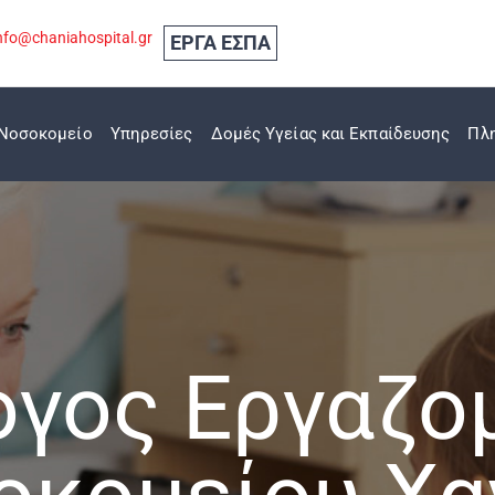
nfo@chaniahospital.gr
ΕΡΓΑ ΕΣΠΑ
Νοσοκομείο
Υπηρεσίες
Δομές Υγείας και Εκπαίδευσης
Πλ
ογος Εργαζο