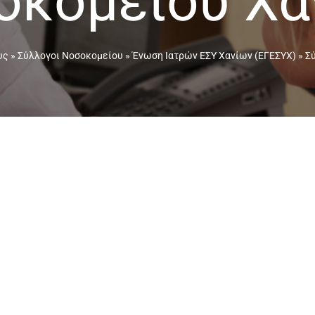
οκομείου Χα
υς
»
Σύλλογοι Νοσοκομείου
»
Ένωση Ιατρών ΕΣΥ Χανίων (ΕΓΕΣΥΧ)
»
Σ