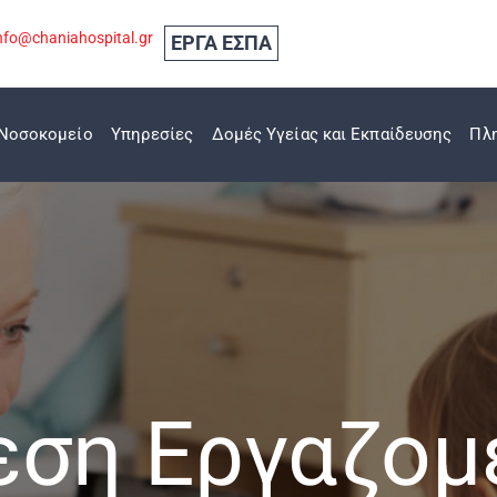
nfo@chaniahospital.gr
ΕΡΓΑ ΕΣΠΑ
Νοσοκομείο
Υπηρεσίες
Δομές Υγείας και Εκπαίδευσης
Πλ
εση Εργαζομ