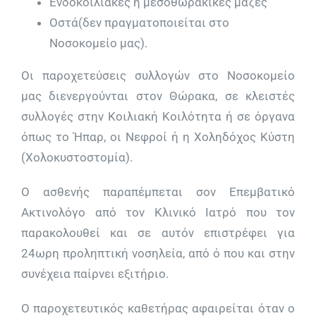
Ενδοκοιλιακές ή µεσοθωρακικές µάζες
Οστά(δεν πραγματοποιείται στο
Νοσοκομείο μας).
Οι παροχετεύσεις συλλογών στο Νοσοκομείο
μας διενεργούνται στον Θώρακα, σε κλειστές
συλλογές στην Κοιλιακή Κοιλότητα ή σε όργανα
όπως το Ήπαρ, οι Νεφροί ή η Χοληδόχος Κύστη
(Χολοκυστοστομία).
Ο ασθενής παραπέμπεται σον Επεμβατικό
Ακτινολόγο από τον Κλινικό Ιατρό που τον
παρακολουθεί και σε αυτόν επιστρέφει για
24ωρη προληπτική νοσηλεία, από ό που και στην
συνέχεια παίρνει εξιτήριο.
Ο παροχετευτικός καθετήρας αφαιρείται όταν ο