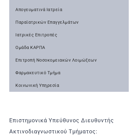
Απογευματινά Ιατρεία
Παραϊατρικών Επαγγελμάτων
Ιατρικές Επιτροπές
Ομάδα ΚΑΡΠΑ
Επιτροπή Νοσοκομειακών Λοιμώξεων
Φαρμακευτικό Τμήμα
Κοινωνική Υπηρεσία
Επιστημονικά Υπεύθυνος Διευθυντής
Ακτινοδιαγνωστικού Τμήματος: